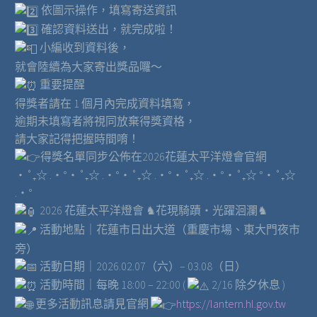
依圖示操作，填寫寄送資訊
確認資料送出，就完成啦！
小編收到資料後，
就會陸續為大家寄出獎品囉～
重要提醒
得獎者請在 1 個月內完成資料填寫，
逾期未填寫者將視同放棄得獎資格，
請大家記得把握時間唷！
得獎名單同步公佈在2026花蓮太平洋燈會官網
‧˚₊☆ .・°‧˚₊☆ .・°‧˚₊☆ .・°‧˚₊☆ .・°‧˚₊☆ °‧˚₊☆
.・°
2026 花蓮太平洋燈會 ♞花現騎蹟・光躍洄瀾♞
活動地點｜花蓮市日出大道（重慶市場、東大門夜市
旁）
活動日期｜2026.02.07（六）– 03.08（日）
活動時間｜每晚 18:00 – 22:00 (
2/16 除夕休息 )
更多活動訊息請見官網
https://lantern.hl.gov.tw