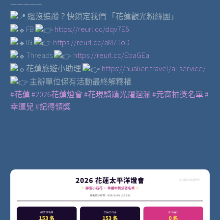
—————
還沒追蹤？快鎖定我們 「花蓮觀光粉絲團」
FB
https://reurl.cc/dqv7E6
IG
https://reurl.cc/aM71oD
Threads
https://reurl.cc/EbaGEa
花蓮旅遊小助理
https://hualien.travel/ai-service/
主辦單位保有活動最終解釋權
#花蓮
#2026花蓮燈會
#花現騎蹟光躍洄瀾
#元宵抽獎名單
#
幸運兒
#記得領獎