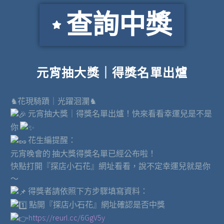
查詢中獎
元宵抽大獎｜得獎名單出爐
♞花現騎蹟｜光躍洄瀾♞
元宵抽大獎｜得獎名單出爐！快來看看幸運兒是不是
你
花生編提醒：
元宵晚會的 抽大獎得獎名單已經公布啦！
快點打開『探店小石花』網址看看，說不定幸運兒就是你
～
得獎者請依照下方步驟填寫資料：
點開『探店小石花』網址確認是否中獎
https://reurl.cc/6GgV5y