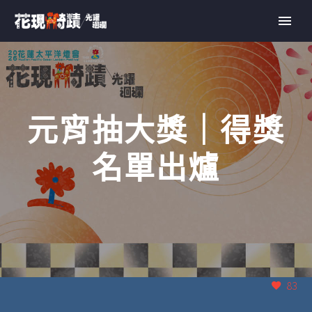
元宵抽大獎｜得獎
名單出爐
83