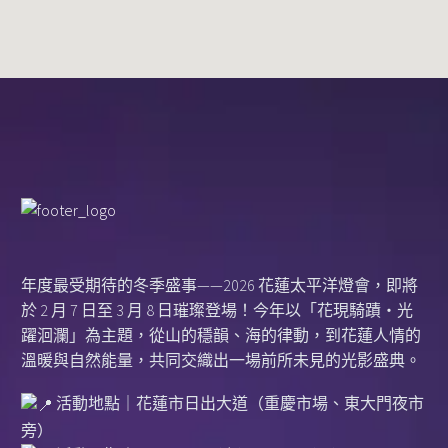
年度最受期待的冬季盛事——2026 花蓮太平洋燈會，即將
於 2 月 7 日至 3 月 8 日璀璨登場！今年以「花現騎蹟・光
躍洄瀾」為主題，從山的穩韻、海的律動，到花蓮人情的
溫暖與自然能量，共同交織出一場前所未見的光影盛典。
活動地點｜花蓮市日出大道（重慶市場、東大門夜市
旁）