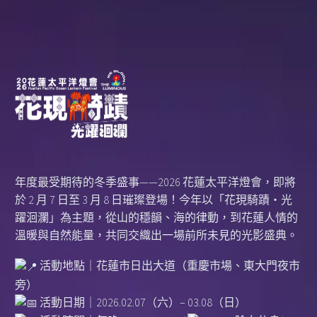
年度最受期待的冬季盛事——2026 花蓮太平洋燈會，即將
於 2 月 7 日至 3 月 8 日璀璨登場！今年以「花現騎蹟・光
躍洄瀾」為主題，從山的穩韻、海的律動，到花蓮人情的
溫暖與自然能量，共同交織出一場前所未見的光影盛典。
活動地點｜花蓮市日出大道（重慶市場、東大門夜市
旁）
活動日期｜2026.02.07（六）– 03.08（日）