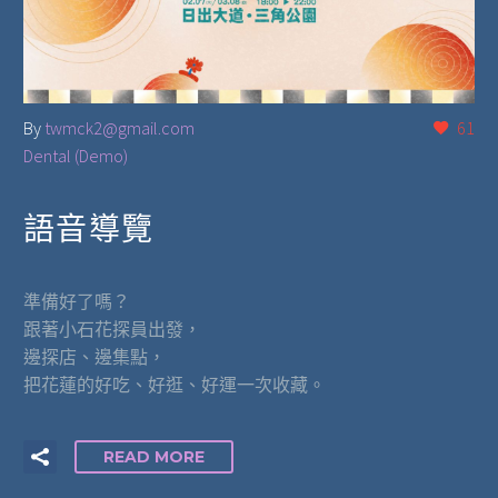
By
twmck2@gmail.com
61
Dental (Demo)
語音導覽
準備好了嗎？
跟著小石花探員出發，
邊探店、邊集點，
把花蓮的好吃、好逛、好運一次收藏。
READ MORE