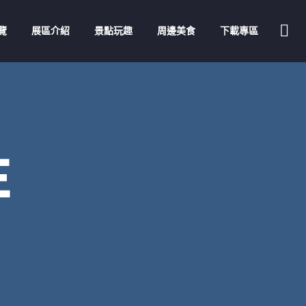
覽
展區介紹
景點玩趣
周邊美食
下載專區
E