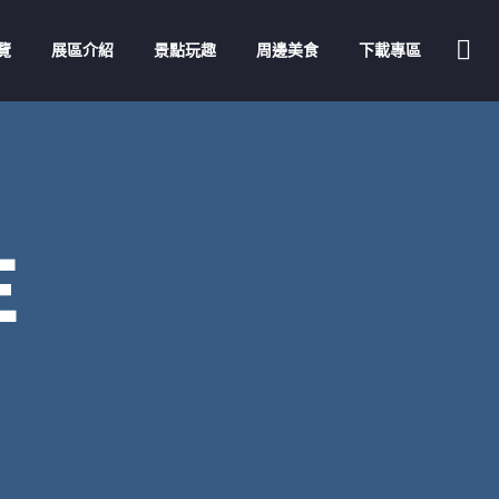
覽
展區介紹
景點玩趣
周邊美食
下載專區
E